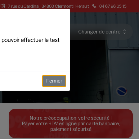
7 rue du Cardinal, 34800 Clermont l'Hérault
04 67 96 05 15
a contre visite
Avis clients
Changer de centre
 pouvoir effectuer le test
Fermer
Notre préoccupation, votre sécurité !
Payer votre RDV en ligne par carte bancaire,
paiement sécurisé