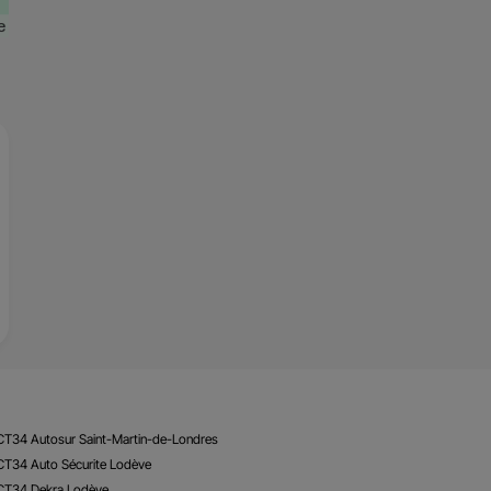
CT34 Autosur Saint-Martin-de-Londres
CT34 Auto Sécurite Lodève
 CT34 Dekra Lodève