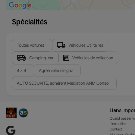
Spécialités
Toutes voitures
Véhicules Utilitaires
Camping-car
Véhicules de collection
4 x 4
Agréé véhicule gaz
AUTO SECURITE, adhérent Médiation ANM Conso
Liens impo
Quand passer vo
Liens utiles
Contact
Mentions légale