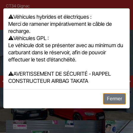
CT34 Gignac
394 rue de la Voie Lactée, 34150 Gignac
⚠️
Véhicules hybrides et électriques :
Merci de ramener impérativement le câble de
04 67 57 29 00
recharge.
⚠️
Véhicules GPL :
Le véhicule doit se présenter avec au minimum du
4,9/5
(135)
carburant dans le réservoir, afin de pouvoir
effectuer le test d’étanchéité.
⚠️
AVERTISSEMENT DE SÉCURITÉ - RAPPEL
CONSTRUCTEUR AIRBAG TAKATA
Prise en charge facile
On s'occupe aussi des formalités.
Fermer