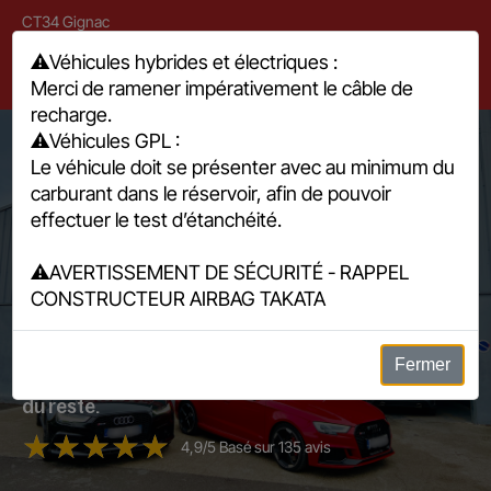
CT34 Gignac
394 rue de la Voie Lactée, 34150 Gignac
⚠️
Véhicules hybrides et électriques :
Merci de ramener impérativement le câble de
04 67 57 29 00
recharge.
⚠️
Véhicules GPL :
Le véhicule doit se présenter avec au minimum du
carburant dans le réservoir, afin de pouvoir
effectuer le test d’étanchéité.
⚠️
AVERTISSEMENT DE SÉCURITÉ - RAPPEL
Prenez rendez-vous en ligne
CONSTRUCTEUR AIRBAG TAKATA
sur internet 24h/24
Fermer
Vous prenez rendez-vous, et nous nous occupons
du reste.
4,9/5 Basé sur 135 avis