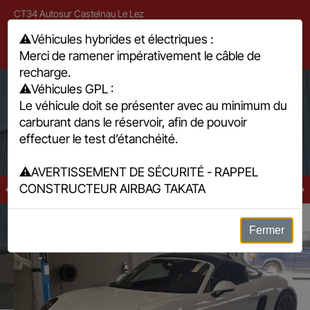
CT34 Autosur Castelnau Le Lez
571 avenue André Ampère, 34170 Castelnau-le-Lez
⚠️
Véhicules hybrides et électriques :
Merci de ramener impérativement le câble de
04 67 79 86 80
recharge.
⚠️
Véhicules GPL :
Le véhicule doit se présenter avec au minimum du
4,8/5
(158)
carburant dans le réservoir, afin de pouvoir
effectuer le test d’étanchéité.
⚠️
AVERTISSEMENT DE SÉCURITÉ - RAPPEL
CONSTRUCTEUR AIRBAG TAKATA
Prise en charge facile
On s'occupe aussi des formalités.
Fermer