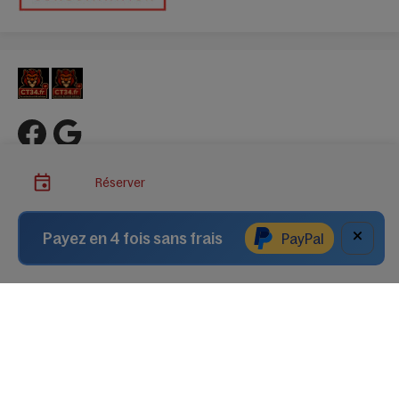
Réserver
Liens importants
Quand passer votre contrôle ?
×
Liens utiles
Payez en 4 fois sans frais
PayPal
Contact
Mentions légales
Accès professionnels
Eviter la contre visite
Choix du centre
Contrôle Technique CT34 Autosur Saint-Martin-de-Londres
Contrôle Technique CT34 Auto Sécurite Lodève