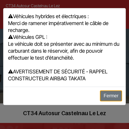
CT34 Autosur Castelnau Le Lez
571 avenue André Ampère, 34170 Castelnau-le-Lez
⚠️
Véhicules hybrides et électriques :
Merci de ramener impérativement le câble de
04 67 79 86 80
recharge.
⚠️
Véhicules GPL :
Le véhicule doit se présenter avec au minimum du
carburant dans le réservoir, afin de pouvoir
effectuer le test d’étanchéité.
⚠️
AVERTISSEMENT DE SÉCURITÉ - RAPPEL
Eviter la contre visite
CONSTRUCTEUR AIRBAG TAKATA
Fermer
CT34 Autosur Castelnau Le Lez