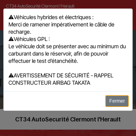
CT34 AutoSecurité Clermont l'Herault
7 rue du Cardinal, 34800 Clermont l'Hérault
⚠️
Véhicules hybrides et électriques :
Merci de ramener impérativement le câble de
04 67 96 05 15
recharge.
⚠️
Véhicules GPL :
Le véhicule doit se présenter avec au minimum du
carburant dans le réservoir, afin de pouvoir
effectuer le test d’étanchéité.
⚠️
AVERTISSEMENT DE SÉCURITÉ - RAPPEL
Mediateur
CONSTRUCTEUR AIRBAG TAKATA
Fermer
CT34 AutoSecurité Clermont l'Herault