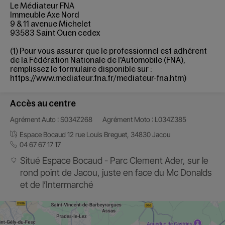
Le Médiateur FNA
Immeuble Axe Nord
9 & 11 avenue Michelet
93583 Saint Ouen cedex
(1) Pour vous assurer que le professionnel est adhérent
de la
Fédération
Nationale de l'Automobile (FNA)
,
remplissez le formulaire disponible sur :
https://www.mediateur.fna.fr/mediateur-fna.htm
)
Accès au centre
Agrément Auto : S034Z268
Agrément Moto : L034Z385
Espace Bocaud 12 rue Louis Breguet, 34830 Jacou
04 67 67 17 17
Situé Espace Bocaud - Parc Clement Ader, sur le
rond point de Jacou, juste en face du Mc Donalds
et de l’Intermarché