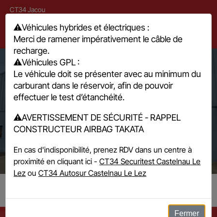
CT34 Jacou
Espace Bocaud 12 rue Louis Breguet, 34830 Jacou
⚠️
Véhicules hybrides et électriques :
Merci de ramener impérativement le câble de
04 67 67 17 17
recharge.
⚠️
Véhicules GPL :
Le véhicule doit se présenter avec au minimum du
carburant dans le réservoir, afin de pouvoir
effectuer le test d’étanchéité.
⚠️
AVERTISSEMENT DE SÉCURITÉ - RAPPEL
Mediateur
CONSTRUCTEUR AIRBAG TAKATA
En cas d'indisponibilité, prenez RDV dans un centre à
proximité en cliquant ici -
CT34 Securitest Castelnau Le
Lez
ou
CT34 Autosur Castelnau Le Lez
CT34 Jacou
Fermer